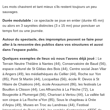
Les mots chavirent et tant mieux s’ils restent toujours un peu
sauvages.
Durée modulable :
ce spectacle se joue en entier (durée 45 mn)
ou alors en 3 saynètes distinctes (3 x 15 mn) pour ponctuer un
temps fort ou une journée.
Autour du spectacle, des impromptus peuvent se faire pour
aller à la rencontre des publics dans vos structures et aussi
dans l’espace public.
Quelques exemples de lieux où nous l’avons déjà joué :
Le
Terrain Neutre Théâtre à Nantes (44), Conservatoire de Baud (56),
espace culturel de St Gildas des Bois (44), Centre social Jean Vilar
à Angers (49), les médiathèques du Cellier (44), Roche sur Yon
(85), Pont St Martin (44), Locqueltas (56), école R. Devos à St
Hilaire de Chaléons (44), école Anxaumont (86), les festivals Le
Bouillon à Clisson (44), Les Affranchis à La Flèche (72), La
Bougeotte à Plumergat (56), Charivari à Vertou (44), La vallée fait
son cirque à La Roche s/Yon (85), Sous le chapiteau à Orée
d’Anjou (49), Muses en Troc au Landreau (44), Festival
International de Puceul (44), les comités d’entreprises d’EDF de